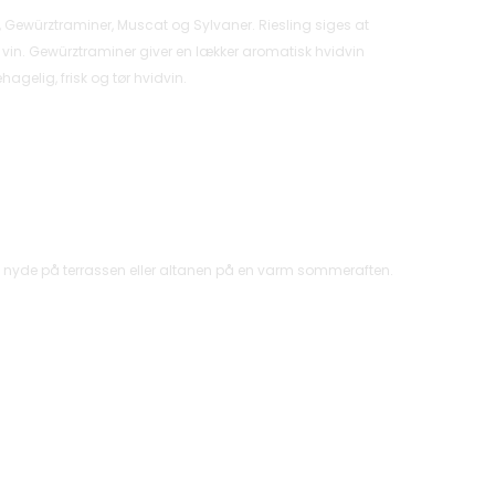
anc, Gewürztraminer, Muscat og Sylvaner. Riesling siges at
sk vin. Gewürztraminer giver en lækker aromatisk hvidvin
hagelig, frisk og tør hvidvin.
 at nyde på terrassen eller altanen på en varm sommeraften.