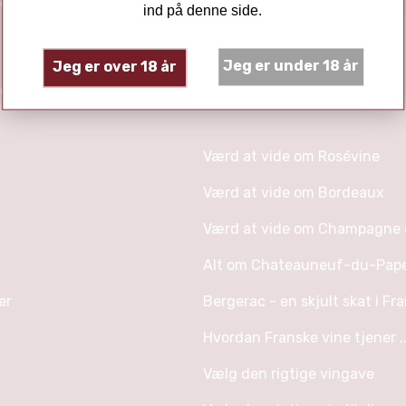
t@vinhuset.dk
ind på denne side.
Jeg er under 18 år
Jeg er over 18 år
er
Artikler
Værd at vide om Rosévine
Værd at vide om Bordeaux
Værd at vide om Champagne o
Alt om Chateauneuf-du-Pap
er
Bergerac - en skjult skat i Fra
Hvordan Franske vine tjener ..
Vælg den rigtige vingave