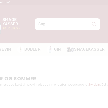
et.dk
SMAGE
KASSER
SE UDVALG >
SÉVIN
BOBLER
GIN
SMAGEKASSER
RÅR OG SOMMER
er mest dedikeret til hvidvin. Alsace vin er derfor hovedsageligt
hvidvin
. Det