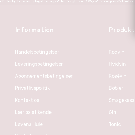
Hurtig levering (dag-til-dag)
Fri fragt over 499,-
Spørgsmål? kontak
Information
Produkt
Handelsbetingelser
Rødvin
Leveringsbetingelser
Hvidvin
Abonnementsbetingelser
Rosévin
Privatlivspolitik
Bobler
Kontakt os
Smagekass
Lær os at kende
Gin
Løvens Hule
Tonic