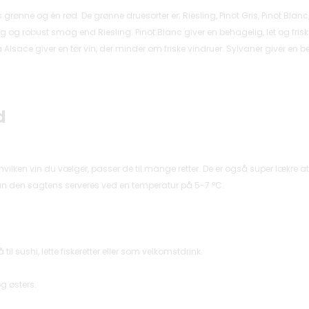
eks grønne og én rød. De grønne druesorter er; Riesling, Pinot Gris, Pinot Bl
ig og robust smag end Riesling. Pinot Blanc giver en behagelig, let og fri
 Alsace giver en tør vin, der minder om friske vindruer. Sylvaner giver en be
d
r hvilken vin du vælger, passer de til mange retter. De er også super lækre
an den sagtens serveres ved en temperatur på 5-7
°
C.
sushi, lette fiskeretter eller som velkomstdrink.
og østers.