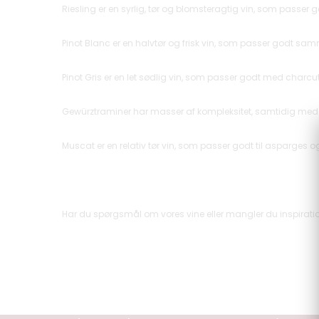
Riesling er en syrlig, tør og blomsteragtig vin, som passer go
Pinot Blanc er en halvtør og frisk vin, som passer godt sa
Pinot Gris er en let sødlig vin, som passer godt med charcuter
Gewürztraminer har masser af kompleksitet, samtidig med a
Muscat er en relativ tør vin, som passer godt til asparges o
Har du spørgsmål om vores vine eller mangler du inspiratio