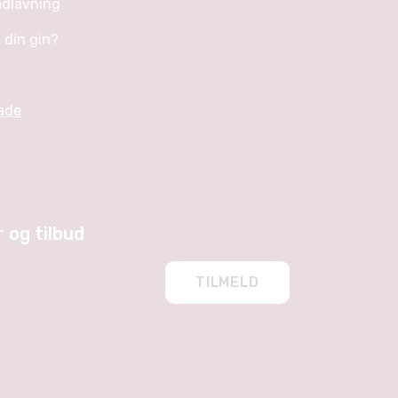
madlavning
l din gin?
ade
 og tilbud