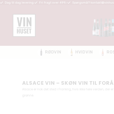
Dag til dag levering.
Fri fragt over 499,-
Spørgsmål? kontakt@vinhus
RØDVIN
HVIDVIN
RO
ALSACE VIN – SKØN VIN TIL FO
Alsace er nok det sted i Frankrig, hvis ikke hele verden, der 
grønne.