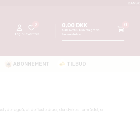
DANSK
0,00 DKK
0
0
Kun 499,00 DKK fra
gratis
Favoritter
Login
forsendelse
ABONNEMENT
TILBUD
 betyder også, at de fleste druer, der dyrkes i området, er