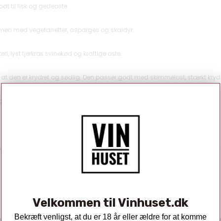
dt til fisk og gedeoste.
mmen med vegetarretter, asparges og skaldyr.
i, lyst fjerkræ, svinekød og kraftige oste.
t den er krydret og sødlig. Den passer godt med skimmelost, stærkt kryd
g som en frisk velkomstdrink.
n til brugen af vinene, så er du velkommen til at kontakte os på kontakt@v
Velkommen til Vinhuset.dk
Bekræft venligst, at du er 18 år eller ældre for at komme