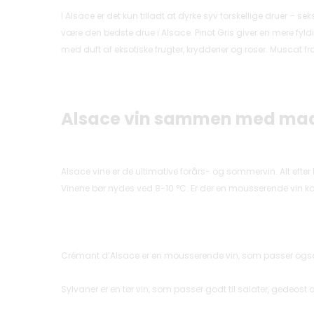
I Alsace er det kun tilladt at dyrke syv forskellige druer – s
være den bedste drue i Alsace. Pinot Gris giver en mere fyld
med duft af eksotiske frugter, krydderier og roser. Muscat fra
Alsace vin sammen med ma
Alsace vine er de ultimative forårs- og sommervin. Alt efte
Vinene bør nydes ved 8-10
°
C. Er der en mousserende vin k
Crémant d’Alsace er en mousserende vin, som passer også til 
Sylvaner er en tør vin, som passer godt til salater, gedeost 